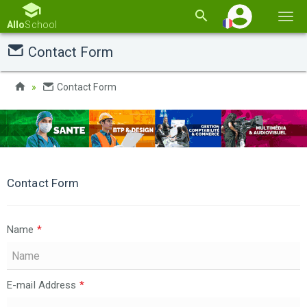
Basc
Allo
School
la
Contact Form
navi
Contact Form
Contact Form
Name
*
E-mail Address
*