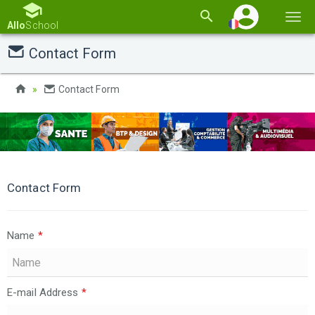
Basc
Allo
School
la
Contact Form
navi
Contact Form
Contact Form
Name
*
E-mail Address
*