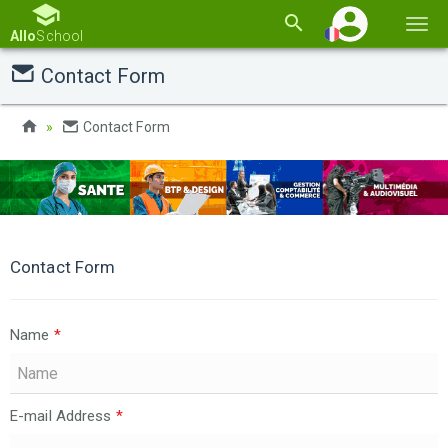
Basc
Allo
School
la
Contact Form
navi
Contact Form
Contact Form
Name
*
E-mail Address
*