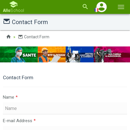
Basc
Allo
School
la
Contact Form
navi
Contact Form
Contact Form
Name
*
E-mail Address
*