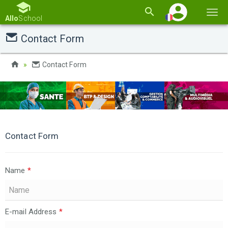
Basc
Allo
School
la
Contact Form
navi
Contact Form
Contact Form
Name
*
E-mail Address
*