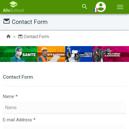
Basc
Allo
School
la
Contact Form
navi
Contact Form
Contact Form
Name
*
E-mail Address
*