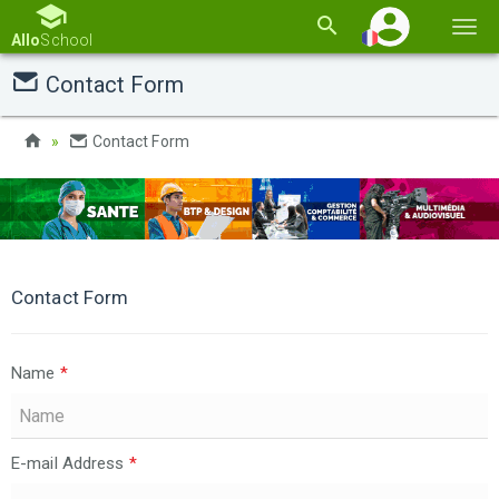
Basc
Allo
School
la
Contact Form
navi
Contact Form
Contact Form
Name
*
E-mail Address
*