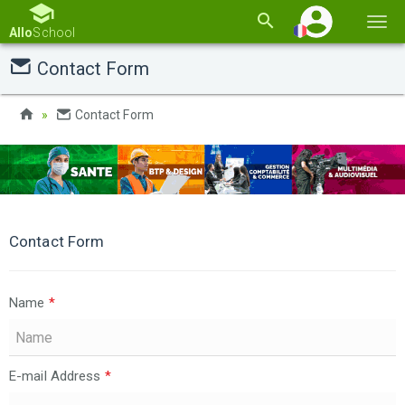
Basc
Allo
School
la
Contact Form
navi
Contact Form
Contact Form
Name
*
E-mail Address
*