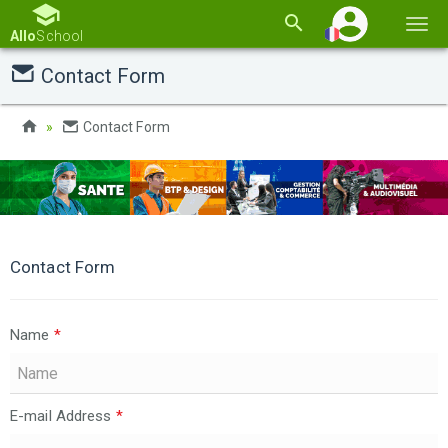
Basc
Allo
School
la
Contact Form
navi
Contact Form
Contact Form
Name
*
E-mail Address
*