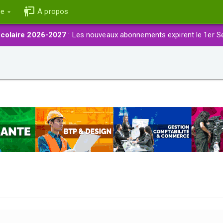
ce
A propos
colaire 2026-2027
: Les nouveaux abonnements expirent le 1er S