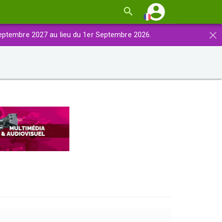
×
eptembre 2027 au lieu du 1er Septembre 2026.