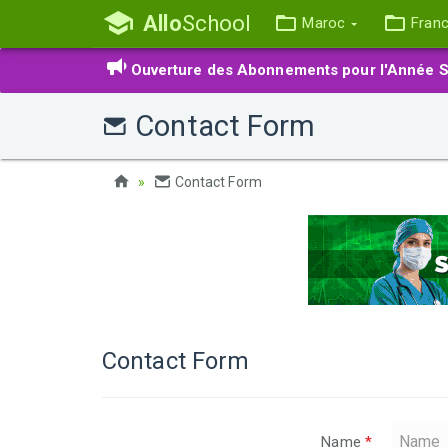
Allo
School
Maroc
Fran
Ouverture des Abonnements pour l'Année S
Contact Form
Contact Form
Contact Form
Name
*