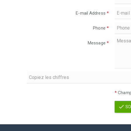
E-mail Address
*
Phone
*
Message
*
*
Champs
SO