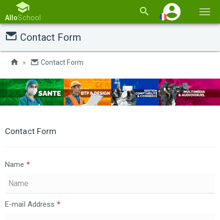
Basc
Allo
School
la
Contact Form
navi
Contact Form
Contact Form
Name
*
E-mail Address
*