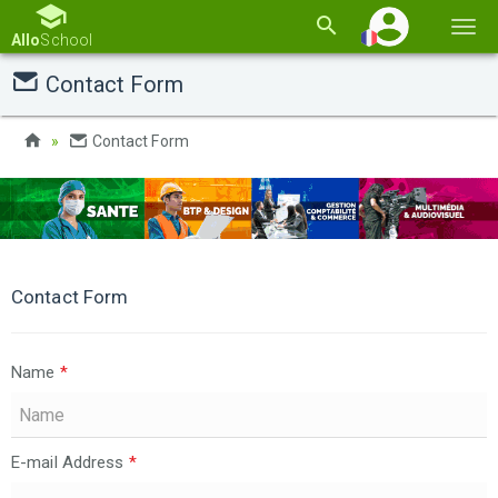
Basc
Allo
School
la
Contact Form
navi
Contact Form
Contact Form
Name
*
E-mail Address
*