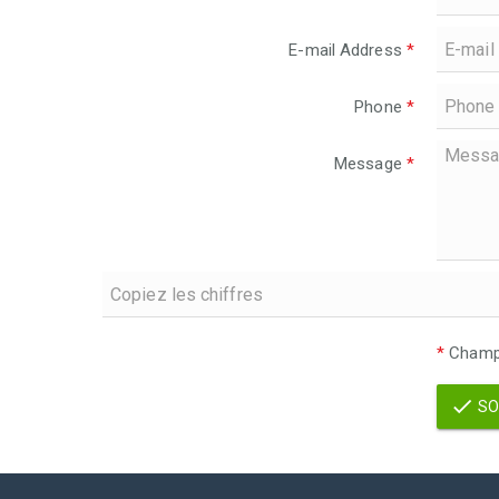
E-mail Address
*
Phone
*
Message
*
*
Champs
SO