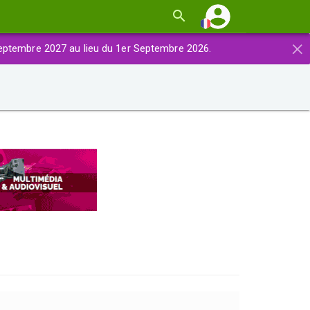
×
eptembre 2027 au lieu du 1er Septembre 2026.