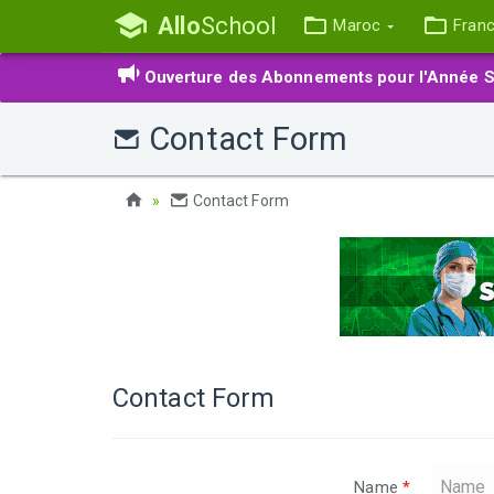
Allo
School
Maroc
Fran
Ouverture des Abonnements pour l'Année S
Contact Form
Contact Form
Contact Form
Name
*