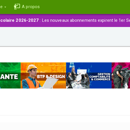
ce
A propos
colaire 2026-2027
: Les nouveaux abonnements expirent le 1er S