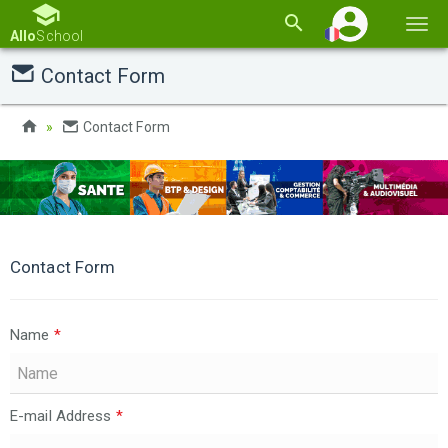
Basc
Allo
School
la
Contact Form
navi
Contact Form
Contact Form
Name
*
E-mail Address
*