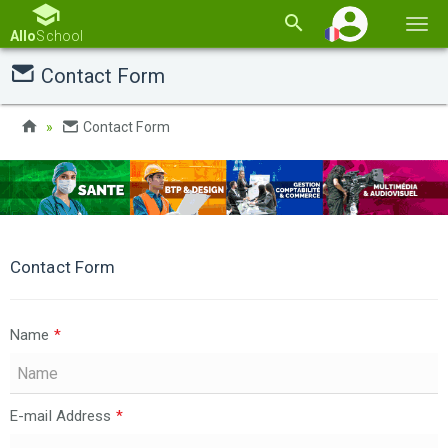
Basc
Allo
School
la
Contact Form
navi
Contact Form
Contact Form
Name
*
E-mail Address
*