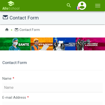
Basc
Allo
School
la
Contact Form
navi
Contact Form
Contact Form
Name
*
E-mail Address
*