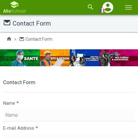
Basc
Allo
School
la
Contact Form
navi
Contact Form
Contact Form
Name
*
E-mail Address
*