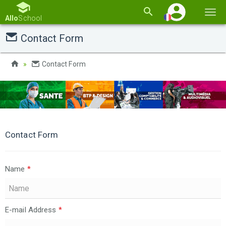
Basc
Allo
School
la
Contact Form
navi
Contact Form
Contact Form
Name
*
E-mail Address
*