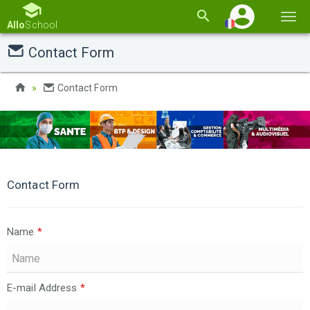
Basc
Allo
School
la
Contact Form
navi
Contact Form
Contact Form
Name
*
E-mail Address
*