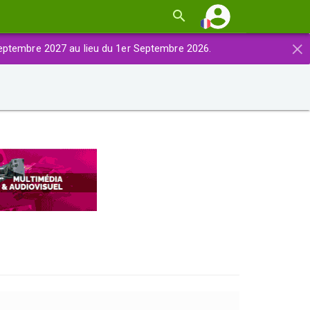
×
eptembre 2027 au lieu du 1er Septembre 2026.