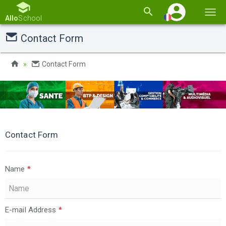
Basc
Allo
School
la
Contact Form
navi
Contact Form
Contact Form
Name
*
E-mail Address
*