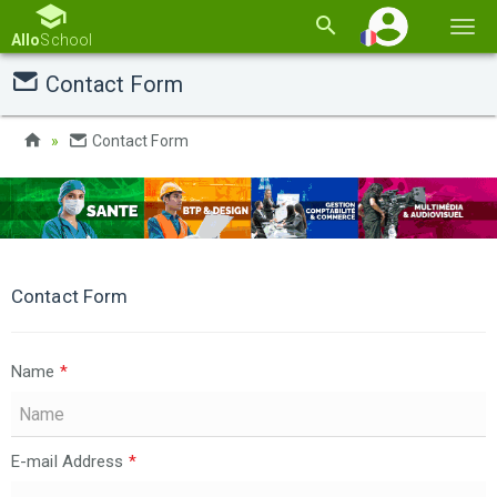
Basc
Allo
School
la
Contact Form
navi
Contact Form
Contact Form
Name
*
E-mail Address
*