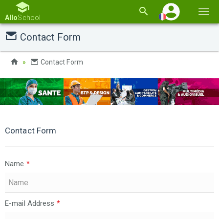
Basc
Allo
School
la
Contact Form
navi
Contact Form
Contact Form
Name
*
E-mail Address
*