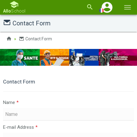
Basc
Allo
School
la
Contact Form
navi
Contact Form
Contact Form
Name
*
E-mail Address
*