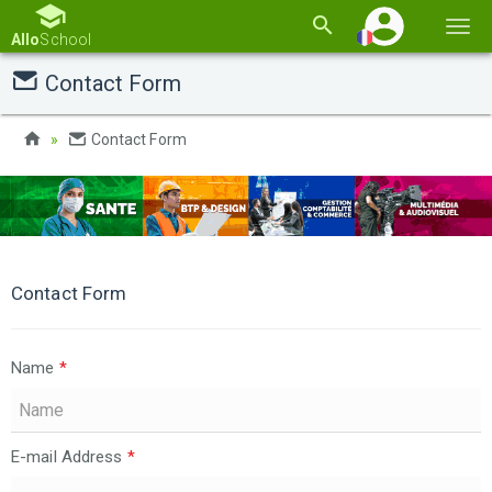
Basc
Allo
School
la
Contact Form
navi
Contact Form
Contact Form
Name
*
E-mail Address
*