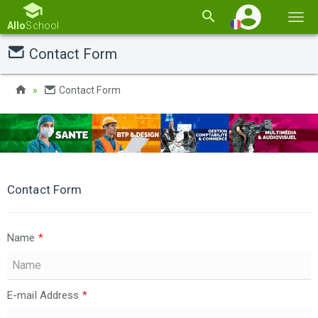
Basc
Allo
School
la
Contact Form
navi
Contact Form
Contact Form
Name
*
E-mail Address
*