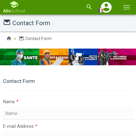
Basc
Allo
School
la
Contact Form
navi
Contact Form
Contact Form
Name
*
E-mail Address
*