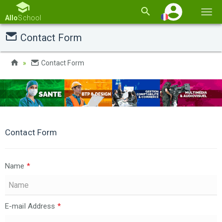
Basc
Allo
School
la
Contact Form
navi
Contact Form
Contact Form
Name
*
E-mail Address
*