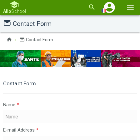
Basc
Allo
School
la
Contact Form
navi
Contact Form
Contact Form
Name
*
E-mail Address
*