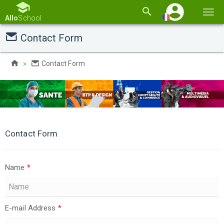
Basc
Allo
School
la
Contact Form
navi
Contact Form
Contact Form
Name
*
E-mail Address
*