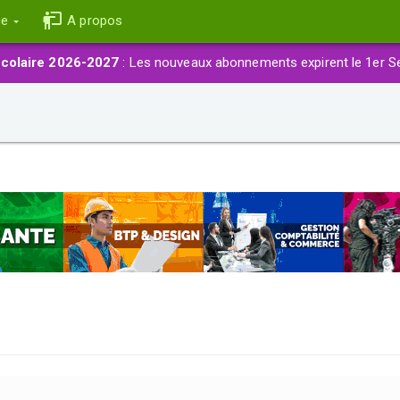
ce
A propos
colaire 2026-2027
: Les nouveaux abonnements expirent le 1er S