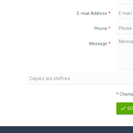
E-mail Address
*
Phone
*
Message
*
*
Champs
SO