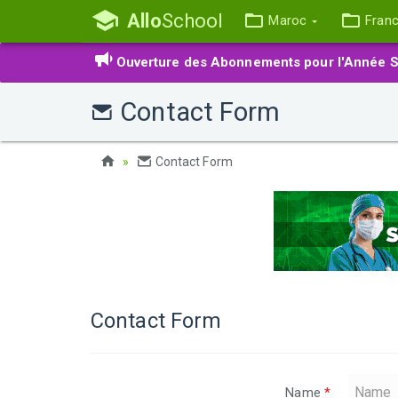
Allo
School
Maroc
Fran
Ouverture des Abonnements pour l'Année S
Contact Form
Contact Form
Contact Form
Name
*