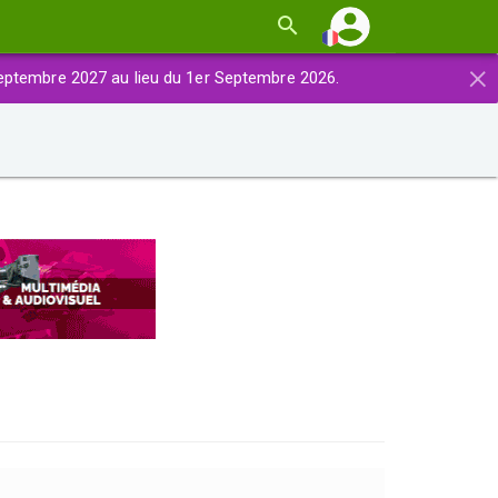
×
eptembre 2027 au lieu du 1er Septembre 2026.