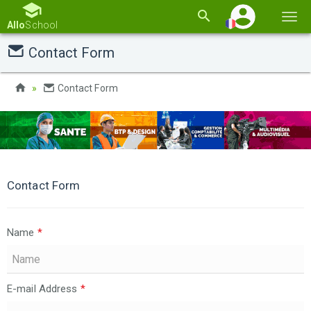
Basc
Allo
School
la
Contact Form
navi
Contact Form
Contact Form
Name
*
E-mail Address
*