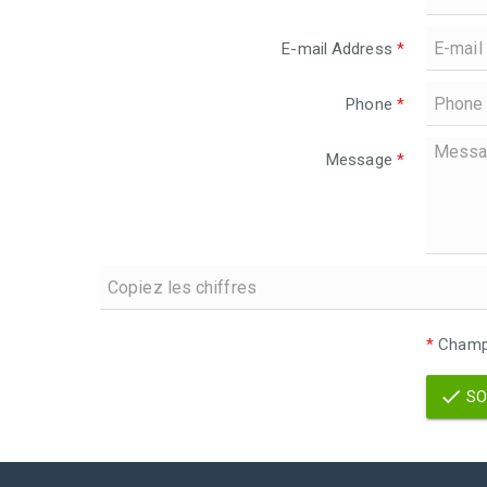
E-mail Address
*
Phone
*
Message
*
*
Champs
SO