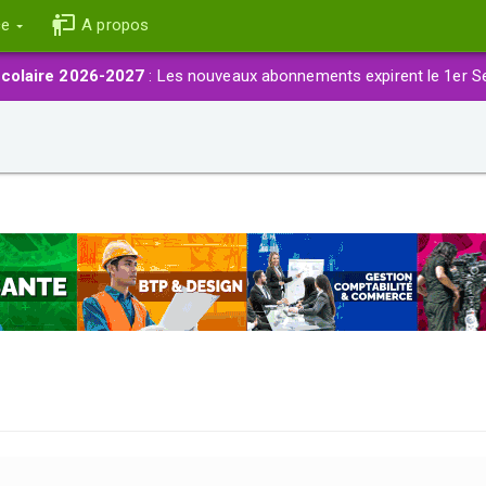
ce
A propos
colaire 2026-2027
: Les nouveaux abonnements expirent le 1er S