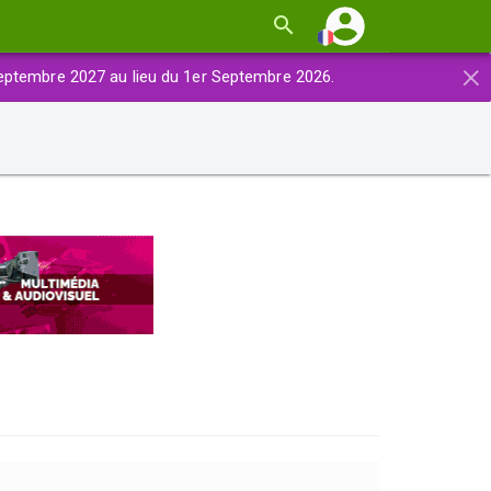
×
eptembre 2027 au lieu du 1er Septembre 2026.