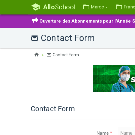
Allo
School
Maroc
Fran
Ouverture des Abonnements pour l'Année S
Contact Form
Contact Form
Contact Form
Name
*