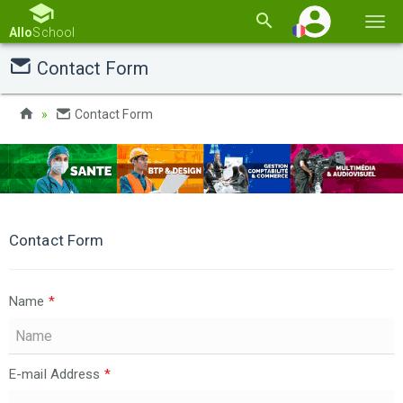
Basc
Allo
School
la
Contact Form
navi
Contact Form
Contact Form
Name
*
E-mail Address
*