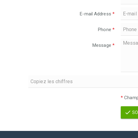
E-mail Address
*
Phone
*
Message
*
*
Champs
SO