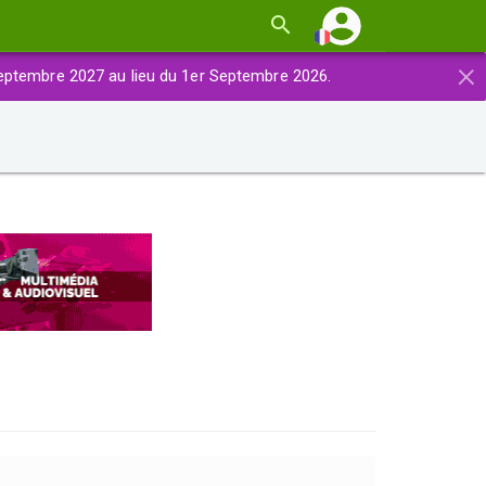
×
eptembre 2027 au lieu du 1er Septembre 2026.