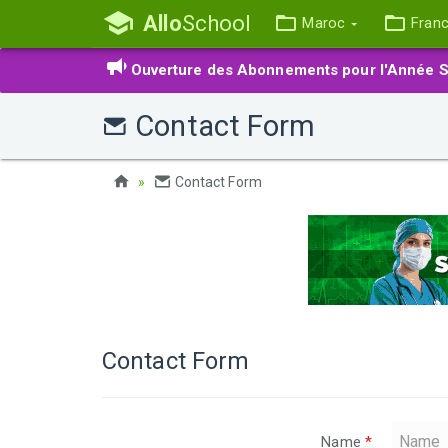
Allo
School
Maroc
Fran
Ouverture des Abonnements pour l'Année S
Contact Form
Contact Form
Contact Form
Name
*