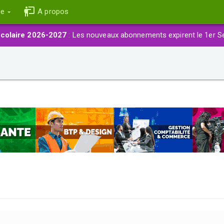
ce
A propos
colaire 2026-2027
: Les nouveaux abonnements expirent le 1er S