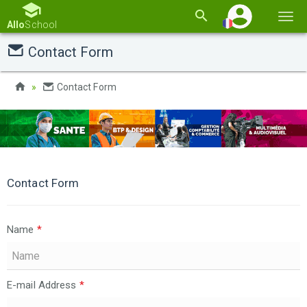
Basc
Allo
School
la
Contact Form
navi
Contact Form
Contact Form
Name
*
E-mail Address
*