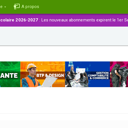
ce
A propos
colaire 2026-2027
: Les nouveaux abonnements expirent le 1er S