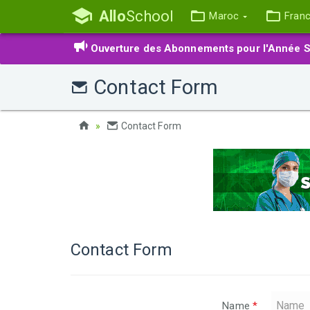
Allo
School
Maroc
Fran
Ouverture des Abonnements pour l'Année S
Contact Form
Contact Form
Contact Form
Name
*