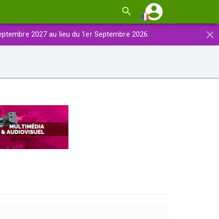
×
eptembre 2027 au lieu du 1er Septembre 2026.