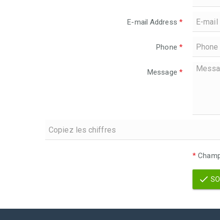
E-mail Address
*
Phone
*
Message
*
*
Champs
SO