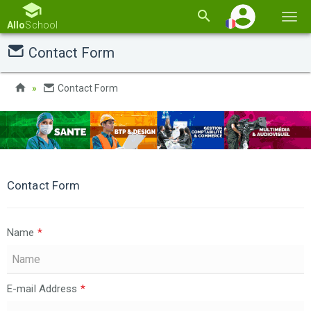
Basc
Allo
School
la
Contact Form
navi
Contact Form
Contact Form
Name
*
E-mail Address
*