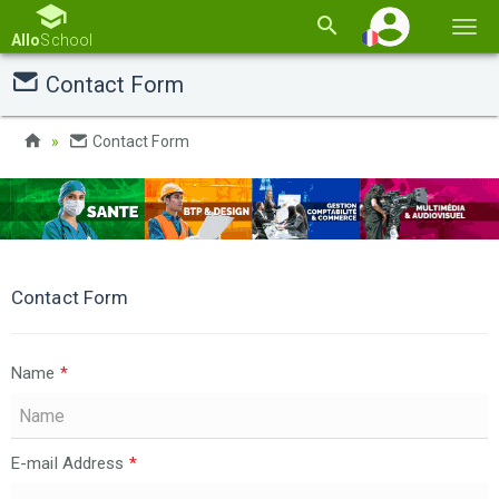
Basc
Allo
School
la
Contact Form
navi
Contact Form
Contact Form
Name
*
E-mail Address
*