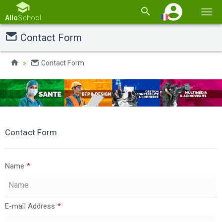
Basc
Allo
School
la
Contact Form
navi
Contact Form
Contact Form
Name
*
E-mail Address
*