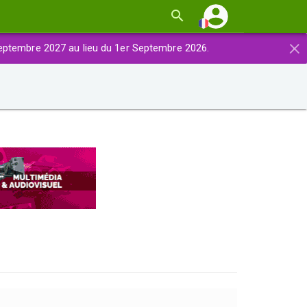
×
eptembre 2027 au lieu du 1er Septembre 2026.