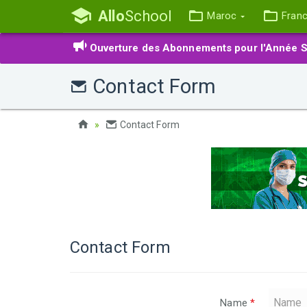
Allo
School
Maroc
Fran
Ouverture des Abonnements pour l'Année S
Contact Form
Contact Form
Contact Form
Name
*