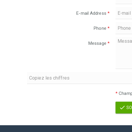
E-mail Address
*
Phone
*
Message
*
*
Champs
SO