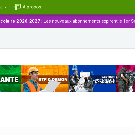
ce
A propos
colaire 2026-2027
: Les nouveaux abonnements expirent le 1er S