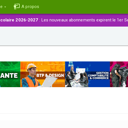
ce
A propos
colaire 2026-2027
: Les nouveaux abonnements expirent le 1er S