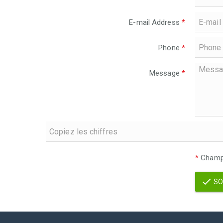
E-mail Address
*
Phone
*
Message
*
*
Champs
SO