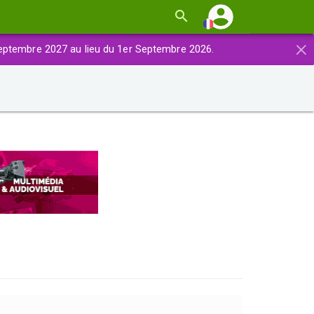
×
eptembre 2027 au lieu du 1er Septembre 2026.