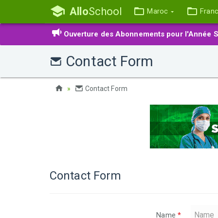
Allo
School
Maroc
Fran
Ouverture des Abonnements pour l'Année S
Contact Form
Contact Form
Contact Form
Name
*