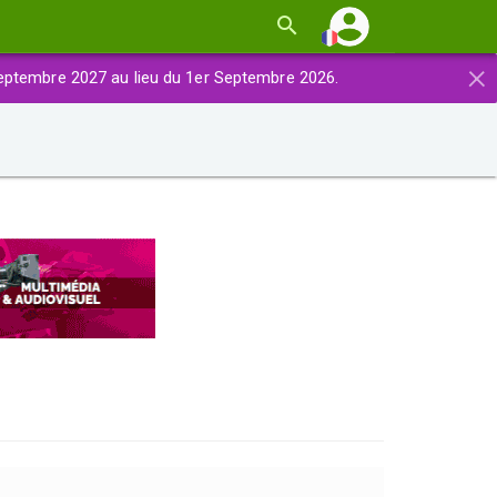
×
eptembre 2027 au lieu du 1er Septembre 2026.