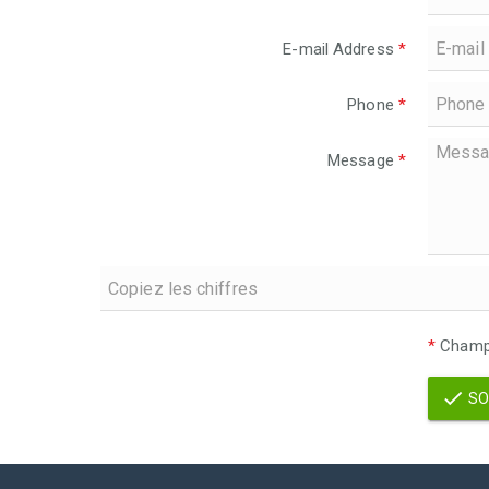
E-mail Address
*
Phone
*
Message
*
*
Champs
SO