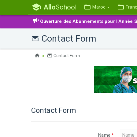
Allo
School
Maroc
Fran
Ouverture des Abonnements pour l'Année S
Contact Form
Contact Form
Contact Form
Name
*