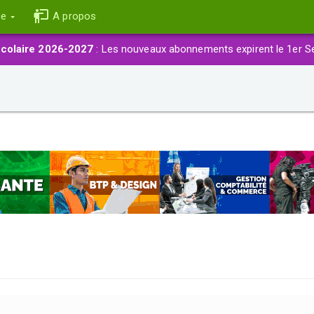
ce
A propos
colaire 2026-2027
: Les nouveaux abonnements expirent le 1er S