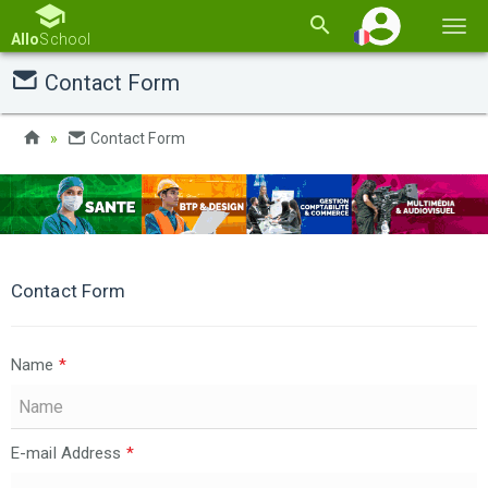
Basc
Allo
School
la
Contact Form
navi
Contact Form
Contact Form
Name
*
E-mail Address
*