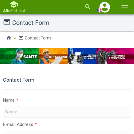
Basc
Allo
School
la
Contact Form
navi
Contact Form
Contact Form
Name
*
E-mail Address
*