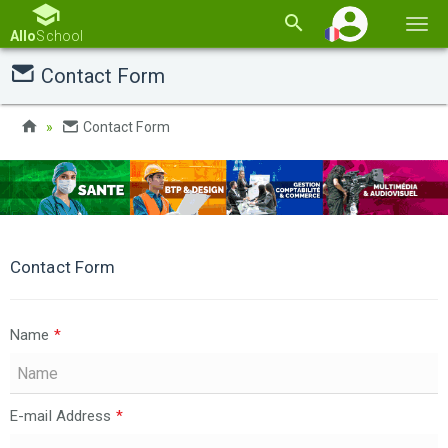
Basc
Allo
School
la
Contact Form
navi
Contact Form
Contact Form
Name
*
E-mail Address
*