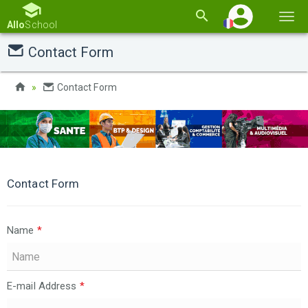
Basc
Allo
School
la
Contact Form
navi
Contact Form
Contact Form
Name
*
E-mail Address
*