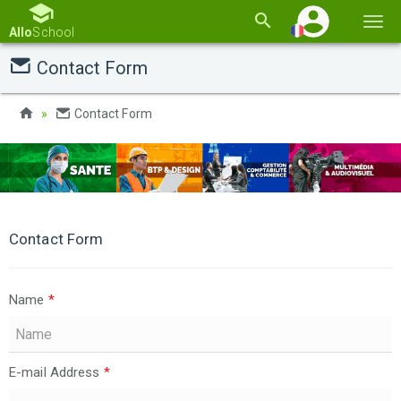
Basc
Allo
School
la
Contact Form
navi
Contact Form
Contact Form
Name
*
E-mail Address
*