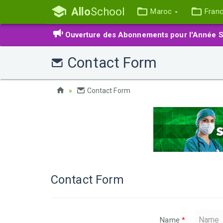
Allo
School
Maroc
Fran
Ouverture des Abonnements pour l'Année S
Contact Form
Contact Form
Contact Form
Name
*