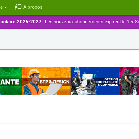
ce
A propos
colaire 2026-2027
: Les nouveaux abonnements expirent le 1er S