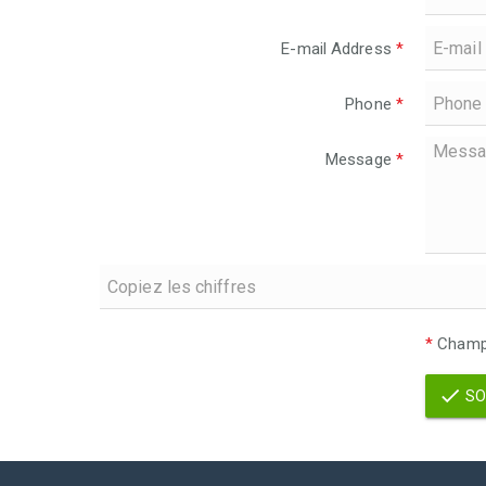
E-mail Address
*
Phone
*
Message
*
*
Champs
SO