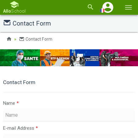
Basc
Allo
School
la
Contact Form
navi
Contact Form
Contact Form
Name
*
E-mail Address
*